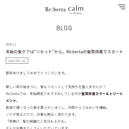
BLOG
NEWS
2026.1.1
SPECIAL MENU
年始の髪ケアは“リセット”から。Re:bertaの髪質改善でスタート
MENU
calm (カーム)
新年あけましておめでとうございます。
SHOP&STAFF
新しい年の始まりに、髪もリセットして気持ちを整えませんか？
RECRUIT
Re:bertaでは、年始限定でおすすめしているのが
髪質改善カラー＆トリート
メント
。
GALLERY
乾燥で硬くなった髪を柔らかくほぐし、内側からうるおいを補給。
ツヤが戻るだけで、印象も明るく変わります。
CONTACT
「年明け、髪が綺麗だと気分も上がる」
そんなお声をたくさんいただいています。