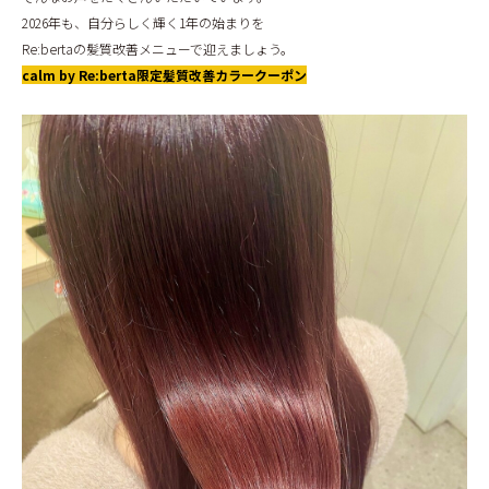
BLOG
2026年も、自分らしく輝く1年の始まりを
Re:bertaの髪質改善メニューで迎えましょう。
calm by Re:berta限定髪質改善カラークーポン