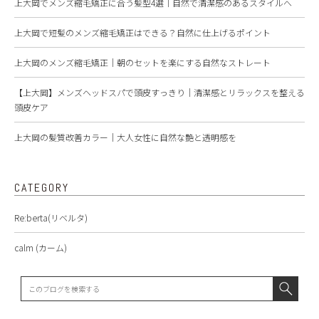
上大岡でメンズ縮毛矯正に合う髪型4選｜自然で清潔感のあるスタイルへ
上大岡で短髪のメンズ縮毛矯正はできる？自然に仕上げるポイント
上大岡のメンズ縮毛矯正｜朝のセットを楽にする自然なストレート
【上大岡】メンズヘッドスパで頭皮すっきり｜清潔感とリラックスを整える
頭皮ケア
上大岡の髪質改善カラー｜大人女性に自然な艶と透明感を
CATEGORY
Re:berta(リベルタ)
calm (カーム)