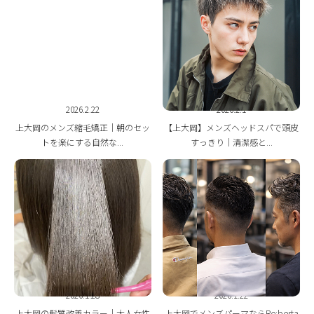
BLOG
2026.2.22
2026.2.1
上大岡のメンズ縮毛矯正｜朝のセッ
【上大岡】メンズヘッドスパで頭皮
トを楽にする自然な...
すっきり｜清潔感と...
2026.1.28
2026.1.22
上大岡の髪質改善カラー｜大人女性
上大岡でメンズパーマならRe:berta