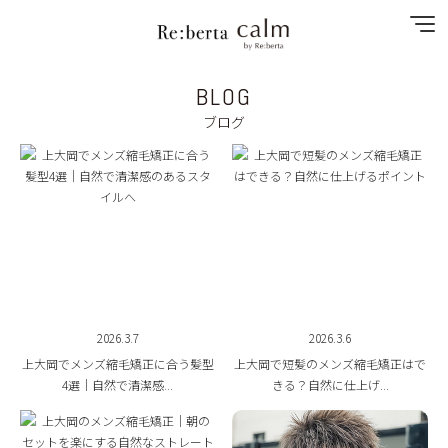
BLOG
NEWS
ブログ
SPECIAL MENU
MENU
SHOP&STAFF
RECRUIT
2026.3.7
2026.3.6
GALLERY
上大岡でメンズ縮毛矯正に合う髪型
上大岡で短髪のメンズ縮毛矯正はで
4選｜自然で清潔感...
きる？自然に仕上げ...
CONTACT