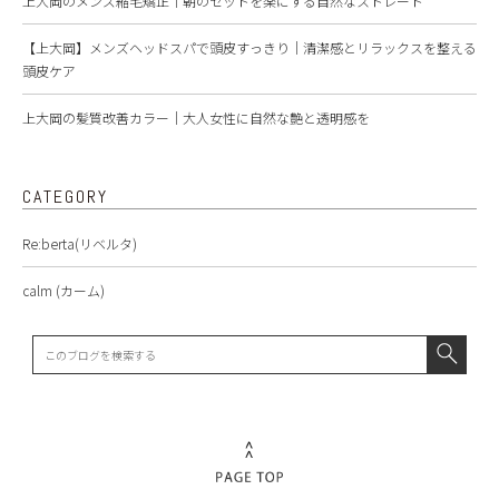
上大岡のメンズ縮毛矯正｜朝のセットを楽にする自然なストレート
【上大岡】メンズヘッドスパで頭皮すっきり｜清潔感とリラックスを整える
頭皮ケア
上大岡の髪質改善カラー｜大人女性に自然な艶と透明感を
CATEGORY
Re:berta(リベルタ)
calm (カーム)