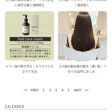
に自然な艶と透明感を
｜清潔感と...
2026.1.21
2026.1.14
カラー後の髪を守る！おうちででき
上大岡の酸性縮毛矯正｜硬い髪・う
るケア方法
ねりを自然にまとま...
<< PREV
1
2
3
4
5
NEXT >>
CALENDER