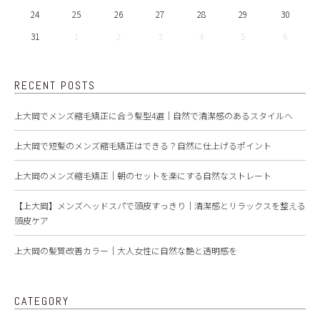
24
25
26
27
28
29
30
31
1
2
3
4
5
6
RECENT POSTS
上大岡でメンズ縮毛矯正に合う髪型4選｜自然で清潔感のあるスタイルへ
上大岡で短髪のメンズ縮毛矯正はできる？自然に仕上げるポイント
上大岡のメンズ縮毛矯正｜朝のセットを楽にする自然なストレート
【上大岡】メンズヘッドスパで頭皮すっきり｜清潔感とリラックスを整える
頭皮ケア
上大岡の髪質改善カラー｜大人女性に自然な艶と透明感を
CATEGORY