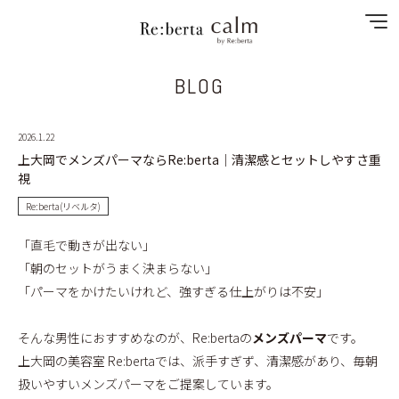
BLOG
NEWS
2026.1.22
SPECIAL MENU
上大岡でメンズパーマならRe:berta｜清潔感とセットしやすさ重
視
MENU
Re:berta(リベルタ)
SHOP&STAFF
「直毛で動きが出ない」
「朝のセットがうまく決まらない」
RECRUIT
「パーマをかけたいけれど、強すぎる仕上がりは不安」
GALLERY
そんな男性におすすめなのが、Re:bertaの
メンズパーマ
です。
上大岡の美容室 Re:bertaでは、派手すぎず、清潔感があり、毎朝
CONTACT
扱いやすいメンズパーマをご提案しています。