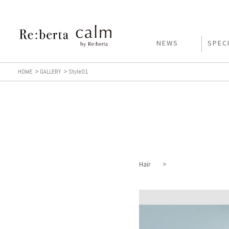
NEWS
SPEC
HOME
GALLERY
Style01
Hair >