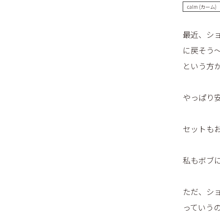
calm (カーム)
最近、シ
に戻そう
という方
やっぱり安
セットも
私もボブに
ただ、シ
っていうの