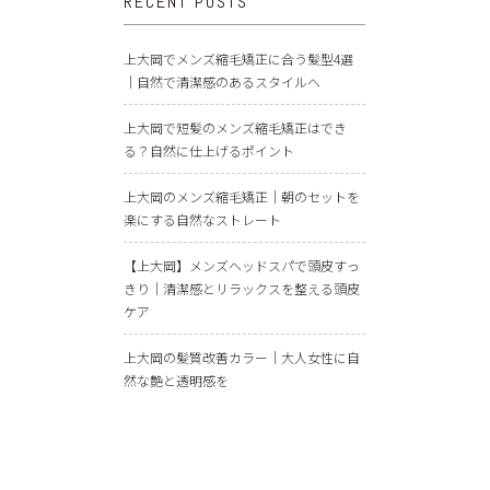
RECENT POSTS
上大岡でメンズ縮毛矯正に合う髪型4選
｜自然で清潔感のあるスタイルへ
上大岡で短髪のメンズ縮毛矯正はでき
る？自然に仕上げるポイント
上大岡のメンズ縮毛矯正｜朝のセットを
楽にする自然なストレート
【上大岡】メンズヘッドスパで頭皮すっ
きり｜清潔感とリラックスを整える頭皮
ケア
上大岡の髪質改善カラー｜大人女性に自
然な艶と透明感を