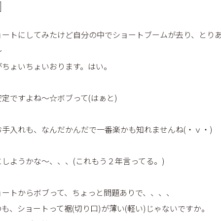
ョートにしてみたけど自分の中でショートブームが去り、とり
～
がちょいちょいおります。はい。
定ですよね～☆ボブって(はぁと)
お手入れも、なんだかんだで一番楽かも知れませんね(・ｖ・)
しようかな～、、、(これもう２年言ってる。)
ョートからボブって、ちょっと問題ありで、、、、
も、ショートって裾(切り口)が薄い(軽い)じゃないですか。