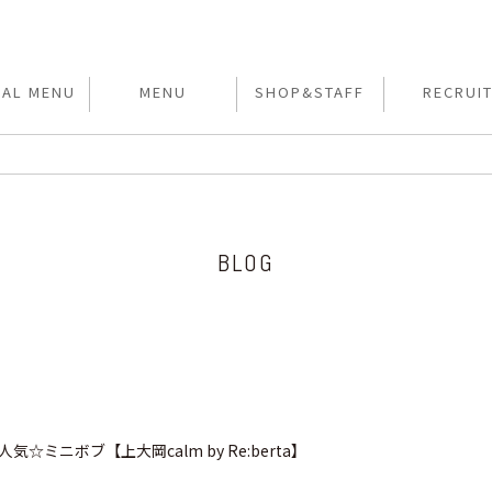
IAL MENU
MENU
SHOP&STAFF
RECRUI
BLOG
人気☆ミニボブ【上大岡calm by Re:berta】