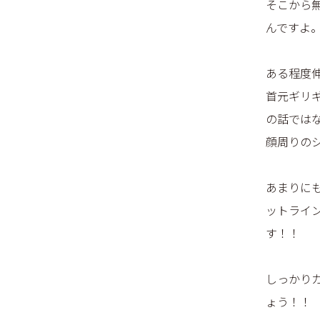
そこから
んですよ
ある程度
首元ギリ
の話では
顔周りの
あまりに
ットライ
す！！
しっかり
ょう！！