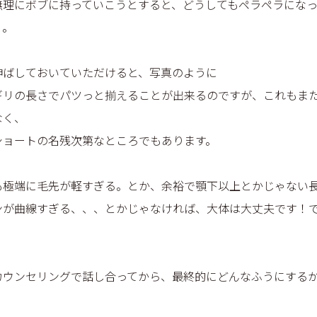
無理にボブに持っていこうとすると、どうしてもペラペラにな
。。
伸ばしておいていただけると、写真のように
ギリの長さでパツっと揃えることが出来るのですが、これもま
なく、
ショートの名残次第なところでもあります。
も極端に毛先が軽すぎる。とか、余裕で顎下以上とかじゃない
ンが曲線すぎる、、、とかじゃなければ、大体は大丈夫です！
カウンセリングで話し合ってから、最終的にどんなふうにする