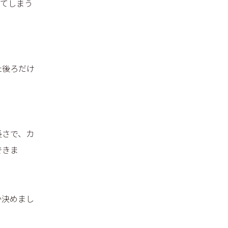
ってしまう
た後ろだけ
長さで、カ
できま
か決めまし