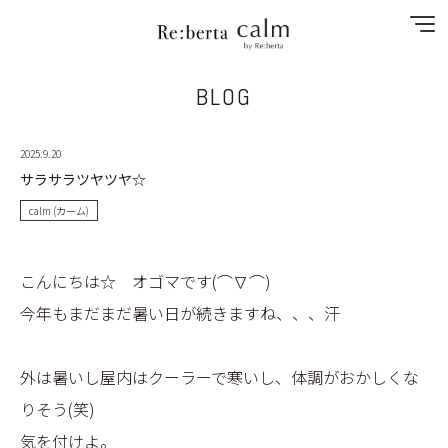
BLOG
NEWS
2025.9.20
SPECIAL MENU
サラサラツヤツヤ☆
MENU
calm (カーム)
SHOP&STAFF
こんにちは☆ オゴマです(⌒∇⌒)
今年もまだまだ暑い日が続きますね、、、汗
RECRUIT
GALLERY
外は暑いし屋内はクーラーで寒いし、体調がおかしくな
りそう(笑)
CONTACT
気を付けよ。