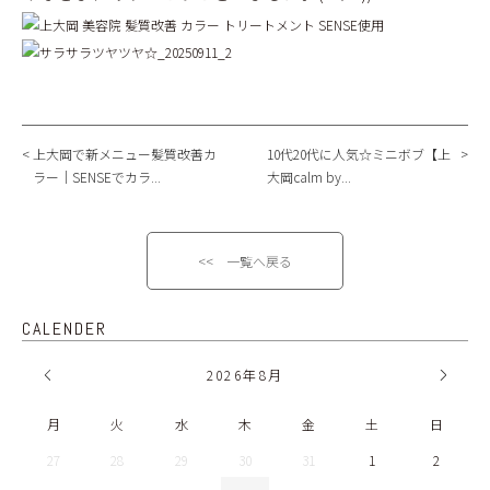
上大岡で新メニュー髪質改善カ
10代20代に人気☆ミニボブ【上
ラー｜SENSEでカラ...
大岡calm by...
<< 一覧へ戻る
CALENDER
2026
年
8月
月
火
水
木
金
土
日
27
28
29
30
31
1
2