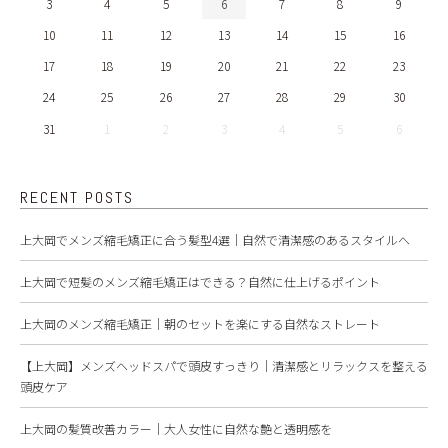
3
4
5
6
7
8
9
10
11
12
13
14
15
16
17
18
19
20
21
22
23
24
25
26
27
28
29
30
31
1
2
3
4
5
6
RECENT POSTS
上大岡でメンズ縮毛矯正に合う髪型4選｜自然で清潔感のあるスタイルへ
上大岡で短髪のメンズ縮毛矯正はできる？自然に仕上げるポイント
上大岡のメンズ縮毛矯正｜朝のセットを楽にする自然なストレート
【上大岡】メンズヘッドスパで頭皮すっきり｜清潔感とリラックスを整える
頭皮ケア
上大岡の髪質改善カラー｜大人女性に自然な艶と透明感を